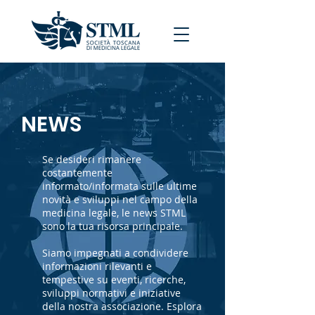
NEWS
Se desideri rimanere
costantemente
informato/informata sulle ultime
novità e sviluppi nel campo della
medicina legale, le news STML
sono la tua risorsa principale.
Siamo impegnati a condividere
informazioni rilevanti e
tempestive su eventi, ricerche,
sviluppi normativi e iniziative
della nostra associazione. Esplora