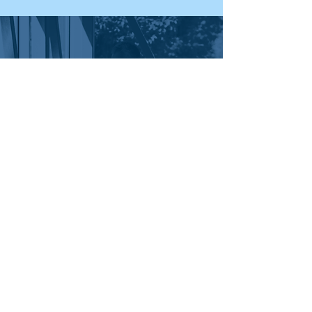
FATTI AVANTI!
Entra nel mondo
della Medicina Legale
toscana
ISCRIVITI