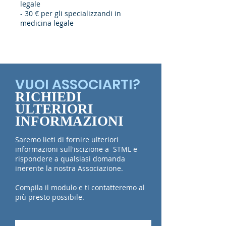
legale
- 30 € per gli specializzandi in
medicina legale
VUOI ASSOCIARTI?
RICHIEDI
ULTERIORI
INFORMAZIONI
Saremo lieti di fornire ulteriori
informazioni sull'iscizione a STML e
rispondere a qualsiasi domanda
inerente la nostra Associazione.
Compila il modulo e ti contatteremo al
più presto possibile.