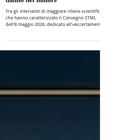
Rossetti al Convegno STML sul
danno nel minore
Tra gli interventi di maggiore rilievo scientifico
che hanno caratterizzato il Convegno STML
dell'8 maggio 2026, dedicato all'«Accertamento
e valutazione del danno nel minore in
responsabilità civile», particolare interesse ha
suscitato lettura magistrale del dott. Marco
Rossetti, Consigliere della Corte Suprema di
Cassazione e autorevole punto di riferimento
nazionale nel settore della responsabilità civile
e del risarcimento del danno alla persona.
L'incontro, che ha riunit