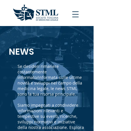
NEWS
Se desideri rimanere
costantemente
informato/informata sulle ultime
novità e sviluppi nel campo della
medicina legale, le news STML
sono la tua risorsa principale.
Siamo impegnati a condividere
informazioni rilevanti e
tempestive su eventi, ricerche,
sviluppi normativi e iniziative
della nostra associazione. Esplora