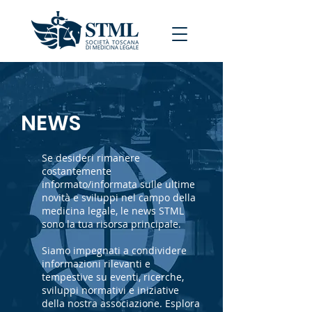
NEWS
Se desideri rimanere
costantemente
informato/informata sulle ultime
novità e sviluppi nel campo della
medicina legale, le news STML
sono la tua risorsa principale.
Siamo impegnati a condividere
informazioni rilevanti e
tempestive su eventi, ricerche,
sviluppi normativi e iniziative
della nostra associazione. Esplora