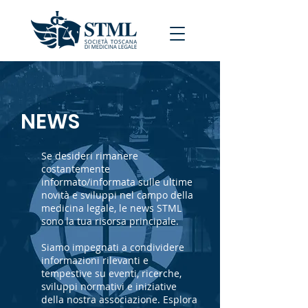
NEWS
Se desideri rimanere
costantemente
informato/informata sulle ultime
novità e sviluppi nel campo della
medicina legale, le news STML
sono la tua risorsa principale.
Siamo impegnati a condividere
informazioni rilevanti e
tempestive su eventi, ricerche,
sviluppi normativi e iniziative
della nostra associazione. Esplora