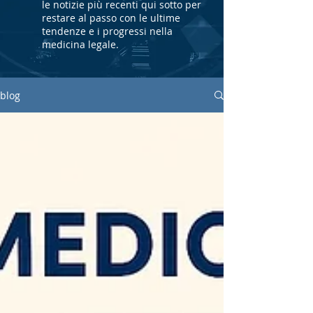
le notizie più recenti qui sotto per
restare al passo con le ultime
tendenze e i progressi nella
medicina legale.
blog