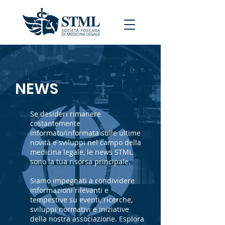
NEWS
Se desideri rimanere
costantemente
informato/informata sulle ultime
novità e sviluppi nel campo della
medicina legale, le news STML
sono la tua risorsa principale.
Siamo impegnati a condividere
informazioni rilevanti e
tempestive su eventi, ricerche,
sviluppi normativi e iniziative
della nostra associazione. Esplora