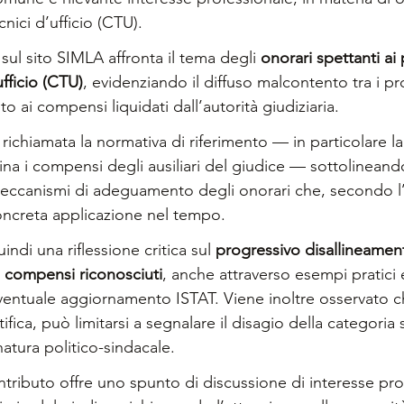
cnici d’ufficio (CTU).
 sul sito SIMLA affronta il tema degli 
onorari spettanti ai p
ufficio (CTU)
, evidenziando il diffuso malcontento tra i pro
o ai compensi liquidati dall’autorità giudiziaria.
richiamata la normativa di riferimento — in particolare la
lina i compensi degli ausiliari del giudice — sottolinean
eccanismi di adeguamento degli onorari che, secondo l’
oncreta applicazione nel tempo.
ndi una riflessione critica sul 
progressivo disallineament
 e compensi riconosciuti
, anche attraverso esempi pratici 
eventuale aggiornamento ISTAT. Viene inoltre osservato c
ifica, può limitarsi a segnalare il disagio della categoria
natura politico-sindacale.
ntributo offre uno spunto di discussione di interesse pro