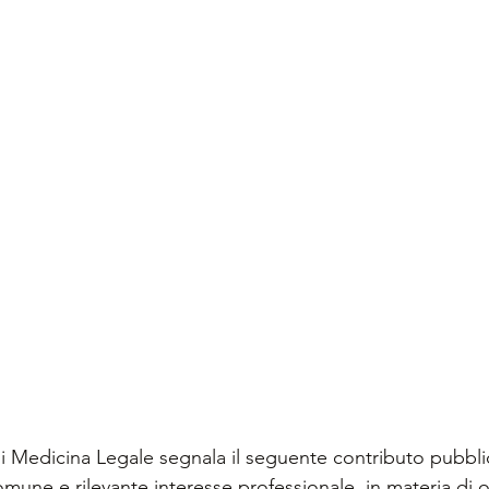
i Medicina Legale segnala il seguente contributo pubblic
comune e rilevante interesse professionale, in materia di o