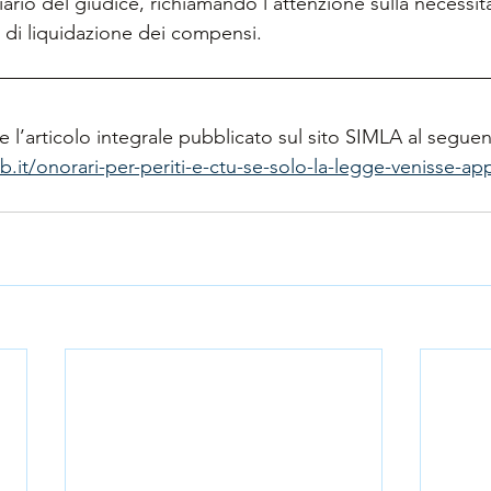
ario del giudice, richiamando l’attenzione sulla necessità
a di liquidazione dei compensi.
e l’articolo integrale pubblicato sul sito SIMLA al seguent
.it/onorari-per-periti-e-ctu-se-solo-la-legge-venisse-app