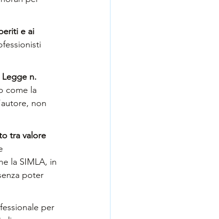
eriti e ai 
fessionisti 
 
Legge n. 
do come la 
autore, non 
o tra valore 
e 
he la SIMLA, in 
 senza poter 
fessionale per 