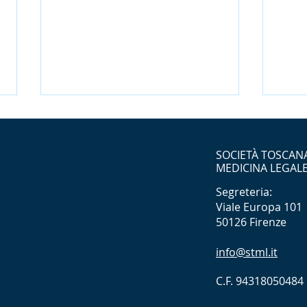
SOCIETÀ TOSCANA
MEDICINA LEGAL
Segreteria:
Viale Europa 101
50126 Firenze
Congresso Nazionale
Lett
FAMLI 2026: a Rimini “Il
STM
info@stml.it
Patto della Medicina
Fire
C.F. 94318050484
Legale”