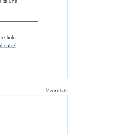
 di una  
e link: 
licata/
Mostra tutti