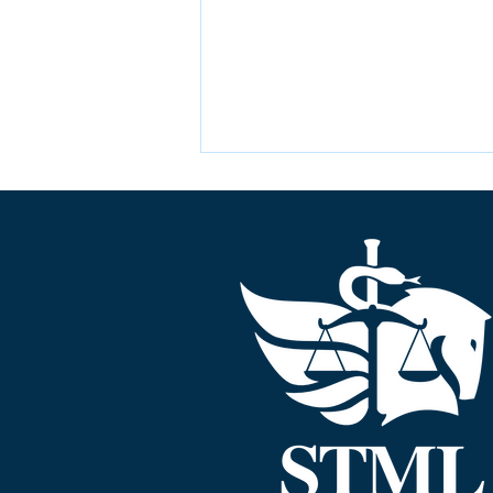
Il contributo del
Consigliere della Corte
di Cassazione Marco
Rossetti al Convegno
STML sul danno nel