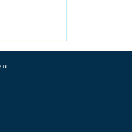
 DI
E
era del Presidente
L: convegno di
nze del 8 marzo 2026