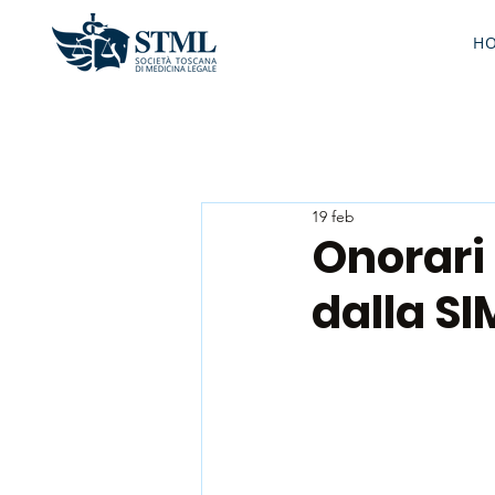
H
19 feb
Onorari d
dalla SI