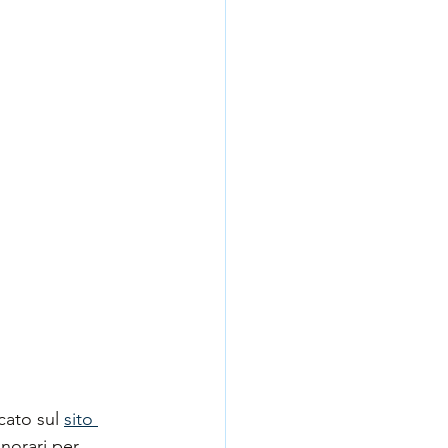
ato sul 
sito 
norari per 