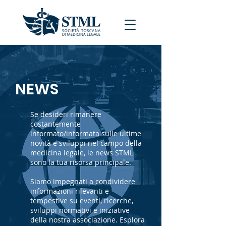
NEWS
Se desideri rimanere
costantemente
informato/informata sulle ultime
novità e sviluppi nel campo della
medicina legale, le news STML
sono la tua risorsa principale.
Siamo impegnati a condividere
informazioni rilevanti e
tempestive su eventi, ricerche,
sviluppi normativi e iniziative
della nostra associazione. Esplora