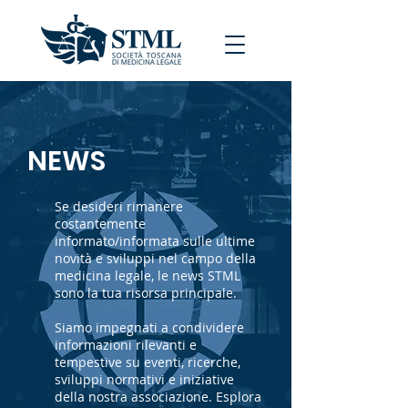
NEWS
Se desideri rimanere
costantemente
informato/informata sulle ultime
novità e sviluppi nel campo della
medicina legale, le news STML
sono la tua risorsa principale.
Siamo impegnati a condividere
informazioni rilevanti e
tempestive su eventi, ricerche,
sviluppi normativi e iniziative
della nostra associazione. Esplora