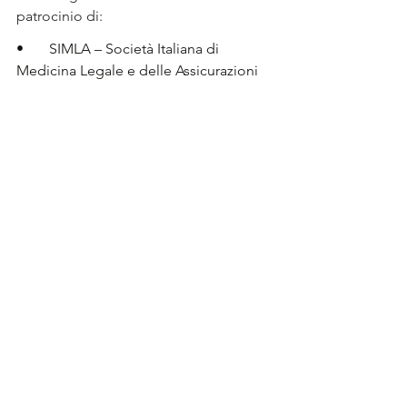
patrocinio di:
•       SIMLA – Società Italiana di 
Medicina Legale e delle Assicurazioni
•       FAMLI – Federazione delle 
Associazioni dei Medici Legali Italiani
•       Dipartimento di Scienze della 
Salute, Università degli Studi di Firenze
•       Azienda Ospedaliero Universitaria 
Meyer IRCCS
•       Azienda Ospedaliero Universitaria 
Careggi
•       Ordine dei Medici Chirurghi e 
Odontoiatri di Firenze