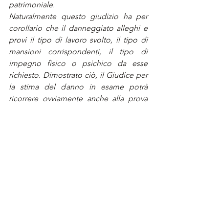
patrimoniale.
Naturalmente questo giudizio ha per 
corollario che il danneggiato alleghi e 
provi il tipo di lavoro svolto, il tipo di 
mansioni corrispondenti, il tipo di 
impegno fisico o psichico da esse 
richiesto. Dimostrato ciò, il Giudice per 
la stima del danno in esame potrà 
ricorrere ovviamente anche alla prova 
presuntiva, che tuttavia dovrà basarsi su 
fatti noti dai quali risalire ai fatti ignorati, 
e non sul mero automatismo tra entità.
Naturalmente questo giudizio ha per 
corollario che il danneggiato alleghi e 
provi il tipo di lavoro svolto, il tipo di 
mansioni corrispondenti, il tipo di 
impegno fisico o psichico da esse 
richiesto. Dimostrato ciò, il Giudice per 
la stima del danno in esame potrà 